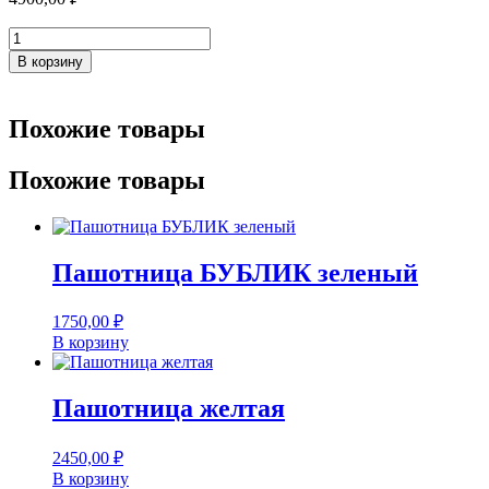
Количество
товара
В корзину
Поднос-
плейсмат
КРУГ
Похожие товары
черный
Похожие товары
Пашотница БУБЛИК зеленый
1750,00
₽
В корзину
Пашотница желтая
2450,00
₽
В корзину