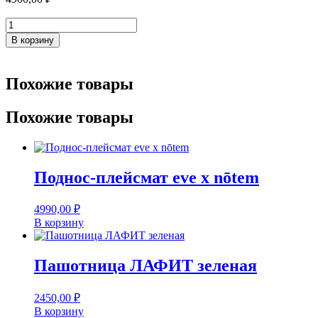
Количество
товара
В корзину
Поднос-
плейсмат
КРУГ
Похожие товары
красный
Похожие товары
Поднос-плейсмат eve x nōtem
4990,00
₽
В корзину
Пашотница ЛАФИТ зеленая
2450,00
₽
В корзину